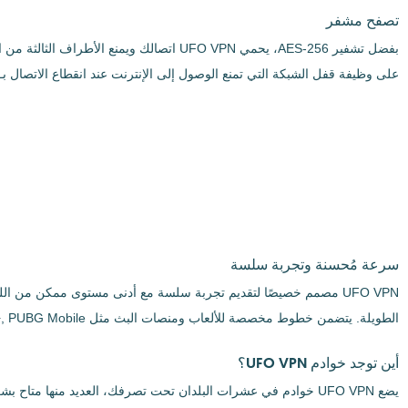
تصفح مشفر
بفضل تشفير AES-256، يحمي UFO VPN اتصال
على وظيفة قفل الشبكة التي تمنع الوصول إلى الإنترنت عند انقطاع الاتصال بـ VPN، مما يحول دون كشف عنوان IP الحقيقي الخاص بك عن طريق الخطأ
سرعة مُحسنة وتجربة سلسة
UFO VPN مصمم خصيصًا لتقديم تجربة سلسة مع أدنى مستوى ممكن من ال
الطويلة. يتضمن خطوط مخصصة للألعاب ومنصات البث مثل Netflix, Disney+, PUBG Mobile, و TikTok، مما يتيح الوصول إلى المحتوى الدولي دون انقطاعات أو تأخير.
أين توجد خوادم UFO VPN؟
يضع UFO VPN خوادم في عشرات البلدان تحت تصرفك، العديد منها متا