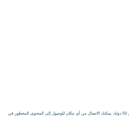
لنظام macOS يتيح لك التصفح بسرعة وأمان، متجاوزًا القيود الجغرافية. بفضل شبكة عالمية تحتوي على آلاف الخوادم في أكثر من 50 دولة، يمكنك الاتصال من أي مكان للوصول إلى المحتوى المحظور في