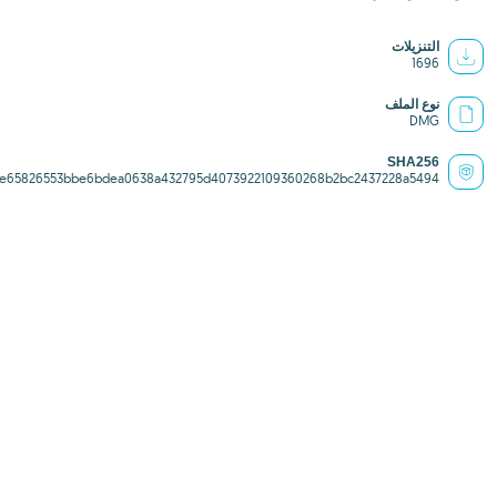
التنزيلات
1696
نوع الملف
DMG
SHA256
5e65826553bbe6bdea0638a432795d4073922109360268b2bc2437228a5494