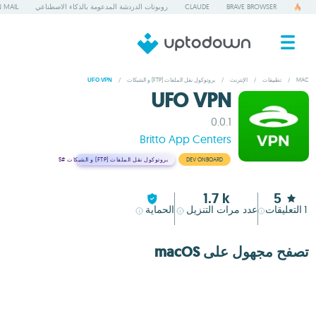
BRAVE BROWSER
CLAUDE
روبوتات الدردشة المدعومة بالذكاء الاصطناعي
 MAIL
MAC
/
تطبيقات
/
الإنترنت
/
بروتوكول نقل الملفات (FTP) و الشبكات
/
UFO VPN
UFO VPN
0.0.1
Britto App Centers
DEV ONBOARD
بروتوكول نقل الملفات (FTP) و الشبكات
#5
1.7 k
5
1
التعليقات
عدد مرات التنزيل
الحماية
تصفح مجهول على macOS