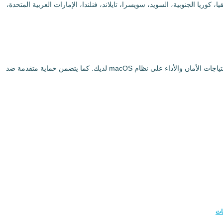
، كوريا الجنوبية، السويد، سويسرا، تايلاند، فنلندا، الإمارات العربية المتحدة،
بالإضافة إلى تغطيته الواسعة، يدعم UFO VPN العديد من بروتوكولات VPN مثل OpenVPN, IKEv2, و L2TP/IPSec، مما يتيح لك اختيار الطريقة الأنسب لاحتياجات الأمان والأداء على نظام macOS لديك. كما يتضمن حماية متقدمة ضد