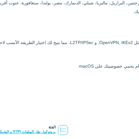
أرجنتين، البرازيل، ماليزيا، شيلي، الدنمارك، مصر، بولندا، سنغافورة، جنوب أفريقيا
الفئة
بروتوكول نقل الملفات (FTP) و الشبكات