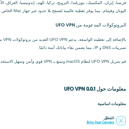
فرنسا، إيران، المكسيك، نيوزيلندا، النرويج، تركيا، الهند، إندونيسيا، العراق، ال
اليونان وفيتنام، مما يوفر تغطية عالمية لتصفح بلا حدود عبر جهاز Mac الخاص بك.
البروتوكولات المدعومة من UFO VPN
تسريبات DNS و IP، مما يضمن بقاء بياناتك آمنة دائمًا.
قم بتنزيل UFO VPN لنظام macOS وتمتع بـ VPN قوي وآمن وسهل الاستخدام يحمي خصوصيتك على macOS.
معلومات حول UFO VPN 0.0.1
معلومات اساسية
المُطوِّر
Brito App Centers